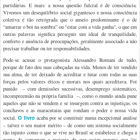
partidárias. E mais: a nossa questão fulcral é de consciência.
Vivemos um desequilíbrio social gigantesco e nossa consciência
coletiva é tão retrógrada que o anseio predominante é o de
“amarrar o boi na sombra” ou
"estar com a vida ganha", o que em
outras palavras significa perseguir um ideal de tranquilidade,
conforto e ausência de preocupações, geralmente associado a não
precisar trabalhar ou ter responsabilidades.
Pode-se acusar o protagonista Alessandro Romani de tudo,
porque de fato deu suas cabeçadas na vida. Menos de ter vendido
sua alma, de ter deixado de acreditar e lutar com todas as suas
forças pelos valores éticos e morais nos quais acreditava. Foi
punido
– com demissões sucessivas, desemprego sistemático,
incompreensão na própria família
–, como o mundo ainda pune
aqueles que não se vendem e se insurgem contra as injustiças, os
conchavos e as maracutaias que rondam o poder e nossa vida
O livro
social.
acaba por se constituir numa excepcional análise
– talvez o seu maior mérito – de como um sistema socialmente
tão injusto como o que se vive no Brasil se estabelece e chega a
ponto de convencer a maioria de que assim mesmo que “as