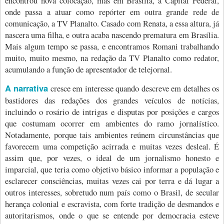
encontrou nova colocação, mas em Brasília, a Capital Federal,
onde passa a atuar como repórter em outra grande rede de
comunicação, a TV Planalto. Casado com Renata, a essa altura, já
nascera uma filha, e outra acaba nascendo prematura em Brasília.
Mais algum tempo se passa, e encontramos Romani trabalhando
muito, muito mesmo, na redação da TV Planalto como redator,
acumulando a função de apresentador de telejornal.
A narrativa
cresce em interesse quando descreve em detalhes os
bastidores das redações dos grandes veículos de notícias,
incluindo o rosário de intrigas e disputas por posições e cargos
que costumam ocorrer em ambientes do ramo jornalístico.
Notadamente, porque tais ambientes reúnem circunstâncias que
favorecem uma competição acirrada e muitas vezes desleal. É
assim que, por vezes,
o ideal de um jornalismo honesto e
imparcial, que teria como objetivo básico informar a população e
esclarecer consciências, muitas vezes cai por terra e dá lugar a
outros interesses, sobretudo num país como o Brasil, de secular
herança colonial e escravista, com forte tradição de desmandos e
autoritarismos, onde o que se entende por democracia esteve