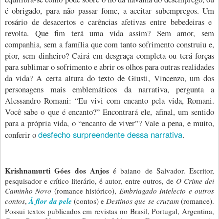
é obrigado, para não passar fome, a aceitar subempregos. Um
rosário de desacertos e carências afetivas entre bebedeiras e
revolta.
Que fim terá uma vida assim? Sem amor, sem
companhia, sem a família que com tanto sofrimento construiu e,
pior, sem dinheiro? Cairá em desgraça completa ou terá forças
para sublimar o sofrimento e abrir os olhos para outras realidades
da vida?
A certa altura do texto de Giusti, Vincenzo, um dos
personagens mais emblemáticos da narrativa, pergunta a
Alessandro Romani: “Eu vivi com encanto pela vida, Romani.
Você sabe o que é encanto?” Encontrará ele, afinal, um sentido
para a própria vida, o “encanto de viver”?
Vale a pena, e muito,
desfecho surpreendente dessa narrativa
conferir o
.
Krishnamurti Góes dos Anjos
é baiano de Salvador. Escritor,
pesquisador e crítico literário, é autor, entre outros, de
O Crime dei
Caminho Novo
(romance histórico),
Embriagado Intelecto e outros
À flor da pele
contos
,
(contos)
e
Destinos que se cruzam
(romance).
Possui textos publicados em revistas no Brasil, Portugal, Argentina,