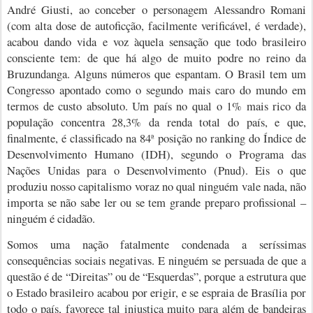
André Giusti, ao conceber o personagem Alessandro Romani
(com alta dose de autoficção, facilmente verificável, é verdade),
acabou dando vida e voz àquela sensação que todo brasileiro
consciente tem: de que há algo de muito podre no reino da
Bruzundanga. Alguns números que espantam. O Brasil tem um
Congresso apontado como o segundo mais caro do mundo em
termos de custo absoluto. Um país no qual o
1% mais rico da
população concentra 28,3% da renda total do país, e que,
finalmente, é classificado na 84ª posição no ranking do Índice de
Desenvolvimento Humano (IDH), segundo o Programa das
Nações Unidas para o Desenvolvimento (Pnud).
Eis o que
produziu nosso capitalismo voraz no qual ninguém vale nada, não
importa se não sabe ler ou se tem grande preparo profissional –
ninguém é cidadão.
Somos uma nação fatalmente condenada a seríssimas
consequências sociais negativas. E ninguém se persuada de que a
questão é de “Direitas” ou de “Esquerdas”, porque a estrutura que
o Estado brasileiro acabou por erigir, e se espraia de Brasília por
todo o país, favorece tal injustiça muito para além de bandeiras