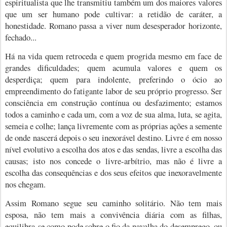
espiritualista que lhe transmitiu também um dos maiores valores
que um ser humano pode cultivar: a retidão de caráter, a
honestidade. Romano passa a viver num desesperador horizonte,
fechado...
Há na vida quem retroceda e quem progrida mesmo em face de
grandes dificuldades; quem acumula valores e quem os
desperdiça; quem para indolente, preferindo o ócio ao
empreendimento do fatigante labor de seu próprio progresso. Ser
consciência em construção contínua ou desfazimento; estamos
todos a caminho e cada um, com a voz de sua alma, luta, se agita,
semeia e colhe; lança livremente com as próprias ações a semente
de onde nascerá depois o seu inexorável destino. Livre é em nosso
nível evolutivo a escolha dos atos e das sendas, livre a escolha das
causas; isto nos concede o livre-arbítrio, mas não é livre a
escolha das consequências e dos seus efeitos que inexoravelmente
nos chegam.
Assim Romano segue seu caminho solitário. Não tem mais
esposa, não tem mais a convivência diária com as filhas,
equilibra-se como pode sobre o fio da navalha do desemprego, ou