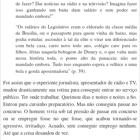
de fazer? Dar notícias na rádio e na televisão? Imagina fazer
isso ganhando um baita dum salário e sem poder ser
mandado embora!”
“Os salários do Legislativo eram o eldorado da classe média
de Brasília, ou o passaporte para quem vinha de baixo, mas
podia estudar, ascender à tal da elite e virar um diferenciado
com bela casa, carro novo todo ano, colégio caro para os
filhos, férias naquela bobagem de Disney e, o que valia mais
nessa história toda, o ponto alto da panaceia: não ser
mandado embora. Tudo isso enquanto espera a velhice e uma
bela e gorda aposentadoria” (p. 39).
Foi assim que o experiente jornalista, apresentador de rádio e TV,
mudou drasticamente sua rotina para conseguir entrar no serviço
público. Ter onde trabalhar. Queimou dias e noites e noites a fio.
Entrou para cursinho preparatório. Mas não conseguiu passar no
concurso.
O homem vivia sob tal pressão de passar em concurso
ou se empregar fosse no que fosse, que acabou tornando-se
agressivo, irritadiço. Acuado, sem conseguir emprego nenhum.
Até que a coisa desandou de vez.