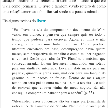
situação decorrente da tremenda instabilidade financeira que ele
vivia como jornalista. O livro é também vívido roteiro de como
uma relação amorosa e familiar vai sendo aos poucos minada.
livro
Eis alguns trechos do
:
“Eu olhava na tela do computador o documento do Word
vazio, em branco, e pensava que sempre quis ter todo o
tempo que pudesse para escrever. Agora eu tinha e não
conseguia escrever uma linha que fosse. Como produzir
literatura encostado em casa, desempregado havia quatro
meses, sem perspectiva de trabalho e com a mulher pagando
as contas? Desde que saíra da TV Planalto, o máximo que
consegui arranjar foi um freelancer vagabundo, um roteiro
para um sindicato mixuruca. Levaram dois meses para me
pagar e, quando a grana saiu, mal deu para um tanque de
gasolina e um pacote de fraldas. Dentro de mais algum
tempo, eu seria pai de outra menina – sim, a terceira –, e tudo
de enxoval que entrava vinha de meus sogros. Eu não
conseguia comprar um babador para a neném” (p. 35).
“Alessandro, esses concursos vão ter vagas pra jornalista de
rádio e TV da Câmara e do Senado. Não é o que você gosta