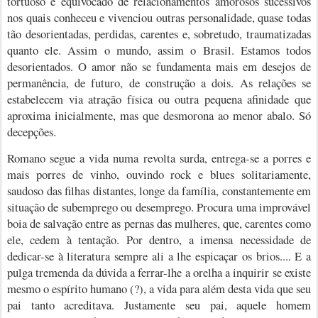
tortuoso e equivocado de relacionamentos amorosos sucessivos
nos quais conheceu e vivenciou outras personalidade, quase todas
tão desorientadas, perdidas, carentes e, sobretudo, traumatizadas
quanto ele. Assim o mundo, assim o Brasil. Estamos todos
desorientados. O amor não se fundamenta mais em desejos de
permanência, de futuro, de construção a dois. As relações se
estabelecem via atração física ou outra pequena afinidade que
aproxima inicialmente, mas que desmorona ao menor abalo. Só
decepções.
Romano segue a vida numa revolta surda, entrega-se a porres e
mais porres de vinho, ouvindo rock e blues solitariamente,
saudoso das filhas distantes, longe da família, constantemente em
situação de subemprego ou desemprego. Procura uma improvável
boia de salvação entre as pernas das mulheres, que, carentes como
ele, cedem à tentação. Por dentro, a imensa necessidade de
dedicar-se à literatura sempre ali a lhe espicaçar os brios.... E a
pulga tremenda da dúvida a ferrar-lhe a orelha a inquirir se existe
mesmo o espírito humano (?), a vida para além desta vida que seu
pai tanto acreditava. Justamente seu pai, aquele homem