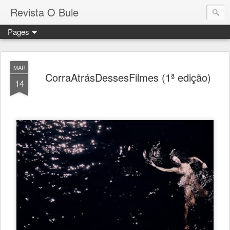
Revista O Bule
Pages
MAR
CorraAtrásDessesFilmes (1ª edição)
14