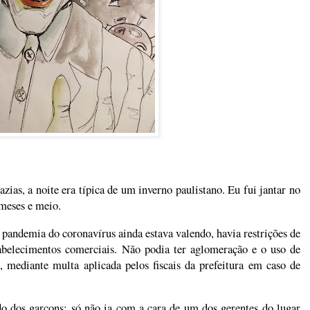
zias, a noite era típica de um inverno paulistano. Eu fui jantar no
 meses e meio.
 pandemia do coronavírus ainda estava valendo, havia restrições de
tabelecimentos comerciais. Não podia ter aglomeração e o uso de
, mediante multa aplicada pelos fiscais da prefeitura em caso de
do dos garçons; só não ia com a cara de um dos gerentes do lugar