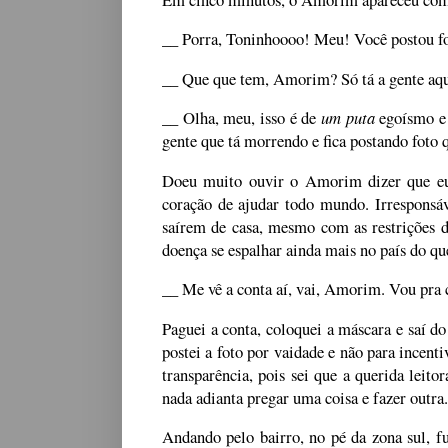
__ Porra, Toninhoooo! Meu! Você postou fo
__ Que que tem, Amorim? Só tá a gente aqui,
__ Olha, meu, isso é de
um puta
egoísmo e 
gente que tá morrendo e fica postando foto q
Doeu muito ouvir o Amorim dizer que eu e
coração de ajudar todo mundo. Irresponsáv
saírem de casa, mesmo com as restrições d
doença se espalhar ainda mais no país do qu
__ Me vê a conta aí, vai, Amorim. Vou pra 
Paguei a conta, coloquei a máscara e saí d
postei a foto por vaidade e não para incent
transparência, pois sei que a querida leit
nada adianta pregar uma coisa e fazer outra
Andando pelo bairro, no pé da zona sul, f