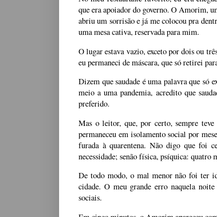
que era apoiador do governo. O Amorim, um 
abriu um sorrisão e já me colocou pra dent
uma mesa cativa, reservada para mim.
O lugar estava vazio, exceto por dois ou tr
eu permaneci de máscara, que só retirei pa
Dizem que saudade é uma palavra que só exi
meio a uma pandemia, acredito que saudad
preferido.
Mas o leitor, que, por certo, sempre tev
permaneceu em isolamento social por meses
furada à quarentena. Não digo que foi c
necessidade; senão física, psíquica: quatro
De todo modo, o mal menor não foi ter id
cidade. O meu grande erro naquela noite 
sociais.
Em cinco minutos, o Amorim apareceu com