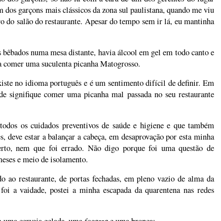
dos garçons mais clássicos da zona sul paulistana, quando me viu
ro do salão do restaurante. Apesar do tempo sem ir lá, eu mantinha
ês bêbados numa mesa distante, havia álcool em gel em todo canto e
ra comer uma suculenta picanha Matogrosso.
ste no idioma português e é um sentimento difícil de definir. Em
e signifique comer uma picanha mal passada no seu restaurante
e todos os cuidados preventivos de saúde e higiene e que também
, deve estar a balançar a cabeça, em desaprovação por esta minha
erto, nem que foi errado. Não digo porque foi uma questão de
 meses e meio de isolamento.
o ao restaurante, de portas fechadas, em pleno vazio de alma da
foi a vaidade, postei a minha escapada da quarentena nas redes
 uma cerveja gelada, uma
fogazza
e uma bronca: