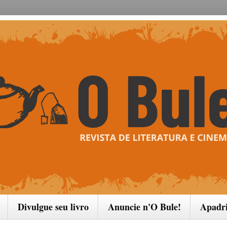
Divulgue seu livro
Anuncie n'O Bule!
Apadr