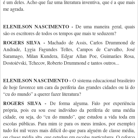
é um deles. Acho que faz uma literatura inventiva, que é a que mais
me agrada.
ELENILSON NASCIMENTO -
De uma maneira geral, quais
são os escritores de todos os tempos que mais te seduzem?
ROGERS SILVA -
Machado de Assis, Carlos Drummond de
Andrade, Lygia Fagundes Telles, Campos de Carvalho, José
Saramago, Milan Kundera, Edgar Allan Poe, Guimarães Rosa,
Dostoiévski, Tchecov, Roberto Drummond e tantos outros...
ELENILSON NASCIMENTO -
O sistema educacional brasileiro
de hoje favorece um cara da periferia das grandes cidades ou lá do
“cu do mundo” a querer fazer literatura?
ROGERS SILVA -
De forma alguma. Falo por experiência
própria, pois eu sou esse indivíduo da periferia de uma média
cidade, ou seja, do “cu do mundo”, que estudou a vida toda em
escolas públicas. Para mim (e para os meus irmãos, por exemplo)
tudo foi mil vezes mais difícil do que para alguém de classe média,
ou classe média alta, que estudou em escolas particulares. O esforço