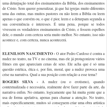
uma deturpação total dos ensinamentos da Bíblia, dos ensinamentos
de Cristo. Sem querer generalizar, já que há igrejas muito diferentes
uma das outras, mas muitos pastores ou não leem a Bíblia ou leem
apenas o que convém ou, o que é pior, leem e a deturpam segunda a
sua conveniência e interesses. É uma pena, porque se todos
vivessem os verdadeiros ensinamentos de Cristo, e fossem espelhos
dele, o mundo com certeza seria muito melhor. No entanto, isso não
acontece e, com certeza, nunca acontecerá.
ELENILSON NASCIMENTO -
O ator Pedro Cardoso é contra a
nudez no teatro, na TV e no cinema, mas ele já protagonizou vários
filmes em que apareciam cenas de sexo. Ele acha que é só uma
questão estética, ética e, por fim, moral, que a nudez provoca uma
crise na narrativa. Qual a sua posição com relação a esse tema?
ROGERS SILVA -
A nudez (ou o erotismo), quando
contextualizada e necessária, realmente deve fazer parte da arte, da
narrativa enfim. No entanto, logicamente que há muita gente que a
usa de forma apelativa, apenas para chamar a atenção. No teatro,
mais especificamente, muitos só conseguem criar uma obra artística