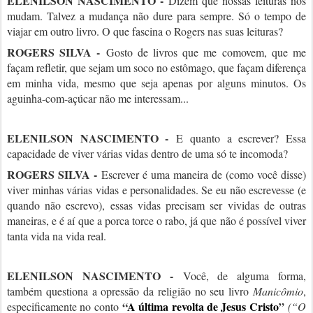
ELENILSON NASCIMENTO -
Dizem que nossas leituras nos
mudam. Talvez a mudança não dure para sempre. Só o tempo de
viajar em outro livro. O que fascina o Rogers nas suas leituras?
ROGERS SILVA -
Gosto de livros que me comovem, que me
façam refletir, que sejam um soco no estômago, que façam diferença
em minha vida, mesmo que seja apenas por alguns minutos. Os
aguinha-com-açúcar não me interessam...
ELENILSON NASCIMENTO -
E quanto a escrever? Essa
capacidade de viver várias vidas dentro de uma só te incomoda?
ROGERS SILVA -
Escrever é uma maneira de (como você disse)
viver minhas várias vidas e personalidades. Se eu não escrevesse (e
quando não escrevo), essas vidas precisam ser vividas de outras
maneiras, e é aí que a porca torce o rabo, já que não é possível viver
tanta vida na vida real.
ELENILSON NASCIMENTO -
Você, de alguma forma,
também questiona a opressão da religião no seu livro
Manicômio
,
“
A última revolta de Jesus Cristo
”
especificamente no conto
(“O