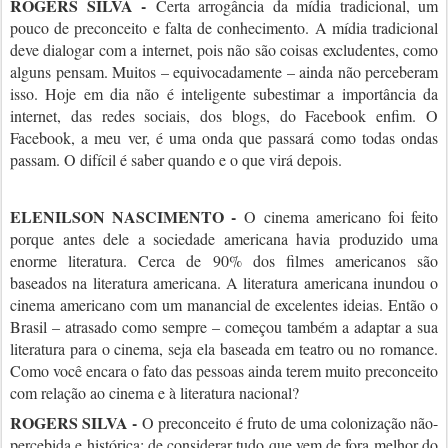
ROGERS SILVA -
Certa arrogância da mídia tradicional, um
pouco de preconceito e falta de conhecimento. A mídia tradicional
deve dialogar com a internet, pois não são coisas excludentes, como
alguns pensam. Muitos – equivocadamente – ainda não perceberam
isso. Hoje em dia não é inteligente subestimar a importância da
internet, das redes sociais, dos blogs, do Facebook enfim. O
Facebook, a meu ver, é uma onda que passará como todas ondas
passam. O difícil é saber quando e o que virá depois.
ELENILSON NASCIMENTO -
O cinema americano foi feito
porque antes dele a sociedade americana havia produzido uma
enorme literatura. Cerca de 90% dos filmes americanos são
baseados na literatura americana. A literatura americana inundou o
cinema americano com um manancial de excelentes ideias. Então o
Brasil – atrasado como sempre – começou também a adaptar a sua
literatura para o cinema, seja ela baseada em teatro ou no romance.
Como você encara o fato das pessoas ainda terem muito preconceito
com relação ao cinema e à literatura nacional?
ROGERS SILVA -
O preconceito é fruto de uma colonização não-
percebida e histórica: de considerar tudo que vem de fora melhor do