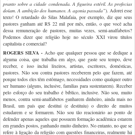
pranto sobre a cidade condenada. A figueira estéril. As profecias
doíam. A ambição dos humanos. A agonia passada”
). Adorei esse
texto! O retardado do Silas Malafaia, por exemplo, diz que seus
pastores ganham até R$ 22 mil por mês, então, o que você acha
dessa remuneração de pastores, muitas vezes, semi-analfabetos?
Podemos dizer que religião hoje no século XXI virou títulos
capitalista e comercial?
ROGERS SILVA -
Acho que qualquer pessoa que se dedique a
alguma coisa, que trabalha em algo, que gaste seu tempo, deve
receber, e isso inclui lixeiros, artistas, escritores, domésticas,
pastores. Não sou contra pastores receberem pelo que fazem, até
porque todos eles têm estômago, necessidades como qualquer outro
ser humano (alguns, inclusive, famílias para sustentarem). Receber
pelo esforço do seu trabalho é bíblico, inclusive. Não sou, muito
menos, contra semi-analfabetos ganharem dinheiro, ainda mais no
Brasil, um país que destitui (e destituiu) o direito de muitos
estudarem e se formarem. Não sou tão reacionário ao ponto de
defender apenas aqueles que possuem formação acadêmica estarem
em grandes postos, ganhando muito dinheiro. No entanto, no que se
refere à ligação da religião com questões financeiras, realmente há