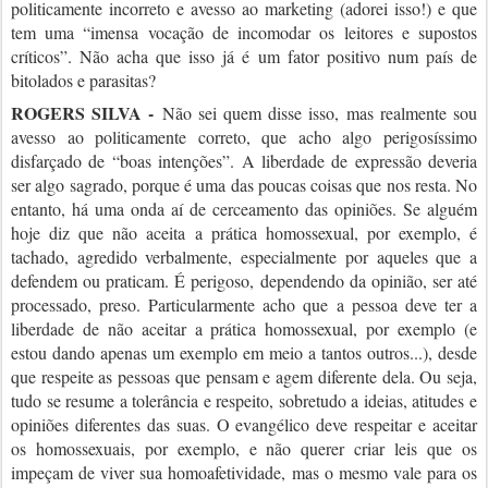
politicamente incorreto e avesso ao marketing (adorei isso!) e que
tem uma “imensa vocação de incomodar os leitores e supostos
críticos”. Não acha que isso já é um fator positivo num país de
bitolados e parasitas?
ROGERS SILVA -
Não sei quem disse isso, mas realmente sou
avesso ao politicamente correto, que acho algo perigosíssimo
disfarçado de “boas intenções”. A liberdade de expressão deveria
ser algo sagrado, porque é uma das poucas coisas que nos resta. No
entanto, há uma onda aí de cerceamento das opiniões. Se alguém
hoje diz que não aceita a prática homossexual, por exemplo, é
tachado, agredido verbalmente, especialmente por aqueles que a
defendem ou praticam. É perigoso, dependendo da opinião, ser até
processado, preso. Particularmente acho que a pessoa deve ter a
liberdade de não aceitar a prática homossexual, por exemplo (e
estou dando apenas um exemplo em meio a tantos outros...), desde
que respeite as pessoas que pensam e agem diferente dela. Ou seja,
tudo se resume a tolerância e respeito, sobretudo a ideias, atitudes e
opiniões diferentes das suas. O evangélico deve respeitar e aceitar
os homossexuais, por exemplo, e não querer criar leis que os
impeçam de viver sua homoafetividade, mas o mesmo vale para os