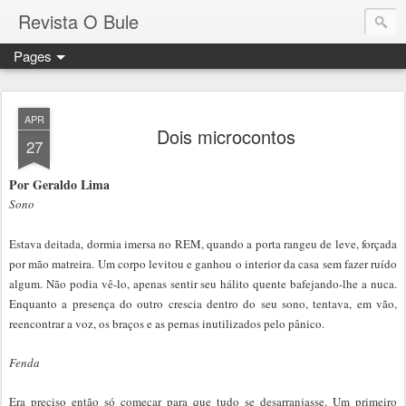
Revista O Bule
Pages
APR
Dois microcontos
27
Por Geraldo Lima
Sono
Estava deitada, dormia imersa no REM, quando a porta rangeu de leve, forçada
por mão matreira. Um corpo levitou e ganhou o interior da casa sem fazer ruído
algum. Não podia vê-lo, apenas sentir seu hálito quente bafejando-lhe a nuca.
Enquanto a presença do outro crescia dentro do seu sono, tentava, em vão,
reencontrar a voz, os braços e as pernas inutilizados pelo pânico.
Fenda
Era preciso então só começar para que tudo se desarranjasse. Um primeiro