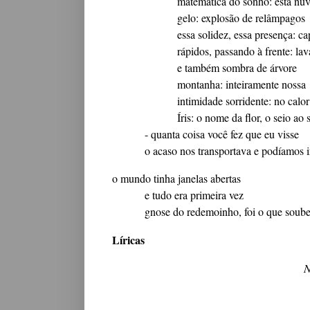
matemática do sonho: esta nu
gelo: explosão de relâmpagos
essa solidez, essa presença: c
rápidos, passando à frente: la
e também sombra de árvore
montanha: inteiramente nossa
intimidade sorridente: no calor
Íris: o nome da flor, o seio ao 
- quanta coisa você fez que eu visse
o acaso nos transportava e podíamos i
o mundo tinha janelas abertas
e tudo era primeira vez
gnose do redemoinho, foi o que soub
Líricas
N