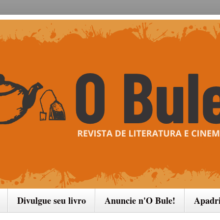
Divulgue seu livro
Anuncie n'O Bule!
Apadr