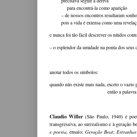
precisava seguir à deriva
para encontrá-la como aparição
– de nossos encontros resultaram sonh
pois a vida é extensa como uma revela
e nunca foi tão fácil descrever os nítidos con
– o esplendor da umidade na ponta dos seus 
anotar todos os símbolos:
quando não existe mais nada, exceto o vazio p
então a palavra
Claudio Willer
(São Paulo, 1940) é poeta
transgressiva, ao surrealismo e à geração b
e poesia
Geração Beat
Estranhas
, ensaio;
;