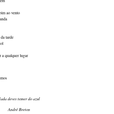
vem
apim ao vento
vanda
 da tarde
sol
r a qualquer lugar
emos
ada deves temer do azul
André Breton