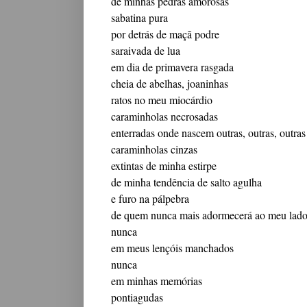
de minhas pedras amorosas
sabatina pura
por detrás de maçã podre
saraivada de lua
em dia de primavera rasgada
cheia de abelhas, joaninhas
ratos no meu miocárdio
caraminholas necrosadas
enterradas onde nascem outras, outras, outras 
caraminholas cinzas
extintas de minha estirpe
de minha tendência de salto agulha
e furo na pálpebra
de quem nunca mais adormecerá ao meu lad
nunca
em meus lençóis manchados
nunca
em minhas memórias
pontiagudas