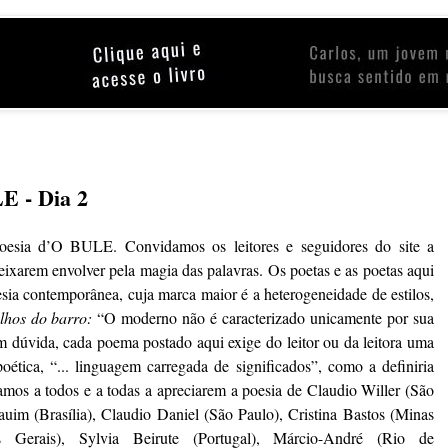
E - Dia 2
oesia d’O BULE. Convidamos os leitores e seguidores do site a
xarem envolver pela magia das palavras. Os poetas e as poetas aqui
ia contemporânea, cuja marca maior é a heterogeneidade de estilos,
ilhos do barro:
“O moderno não é caracterizado unicamente por sua
 dúvida, cada poema postado aqui exige do leitor ou da leitora uma
ética, “... linguagem carregada de significados”, como a definiria
mos a todos e a todas a apreciarem a poesia de Claudio Willer (São
uim (Brasília), Claudio Daniel (São Paulo), Cristina Bastos (Minas
s Gerais), Sylvia Beirute (Portugal), Márcio-André (Rio de