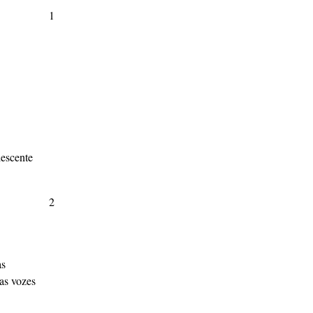
1
descente
2
as
as vozes