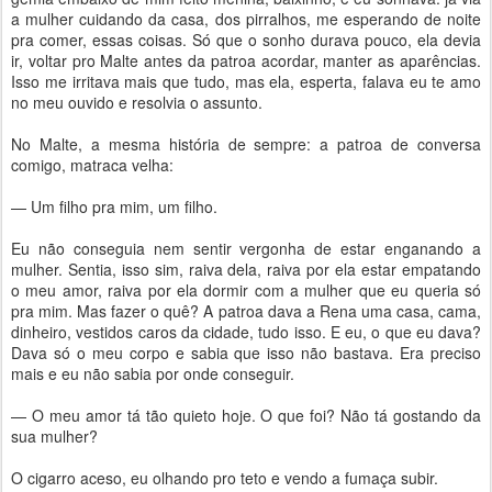
a mulher cuidando da casa, dos pirralhos, me esperando de noite
pra comer, essas coisas. Só que o sonho durava pouco, ela devia
ir, voltar pro Malte antes da patroa acordar, manter as aparências.
Isso me irritava mais que tudo, mas ela, esperta, falava eu te amo
no meu ouvido e resolvia o assunto.
No Malte, a mesma história de sempre: a patroa de conversa
comigo, matraca velha:
— Um filho pra mim, um filho.
Eu não conseguia nem sentir vergonha de estar enganando a
mulher. Sentia, isso sim, raiva dela, raiva por ela estar empatando
o meu amor, raiva por ela dormir com a mulher que eu queria só
pra mim. Mas fazer o quê? A patroa dava a Rena uma casa, cama,
dinheiro, vestidos caros da cidade, tudo isso. E eu, o que eu dava?
Dava só o meu corpo e sabia que isso não bastava. Era preciso
mais e eu não sabia por onde conseguir.
— O meu amor tá tão quieto hoje. O que foi? Não tá gostando da
sua mulher?
O cigarro aceso, eu olhando pro teto e vendo a fumaça subir.