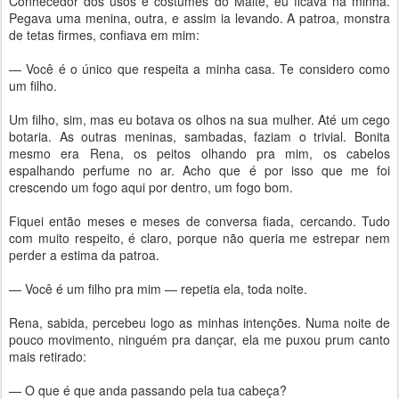
Conhecedor dos usos e costumes do Malte, eu ficava na minha.
Pegava uma menina, outra, e assim ia levando. A patroa, monstra
de tetas firmes, confiava em mim:
— Você é o único que respeita a minha casa. Te considero como
um filho.
Um filho, sim, mas eu botava os olhos na sua mulher. Até um cego
botaria. As outras meninas, sambadas, faziam o trivial. Bonita
mesmo era Rena, os peitos olhando pra mim, os cabelos
espalhando perfume no ar. Acho que é por isso que me foi
crescendo um fogo aqui por dentro, um fogo bom.
Fiquei então meses e meses de conversa fiada, cercando. Tudo
com muito respeito, é claro, porque não queria me estrepar nem
perder a estima da patroa.
— Você é um filho pra mim — repetia ela, toda noite.
Rena, sabida, percebeu logo as minhas intenções. Numa noite de
pouco movimento, ninguém pra dançar, ela me puxou prum canto
mais retirado:
— O que é que anda passando pela tua cabeça?