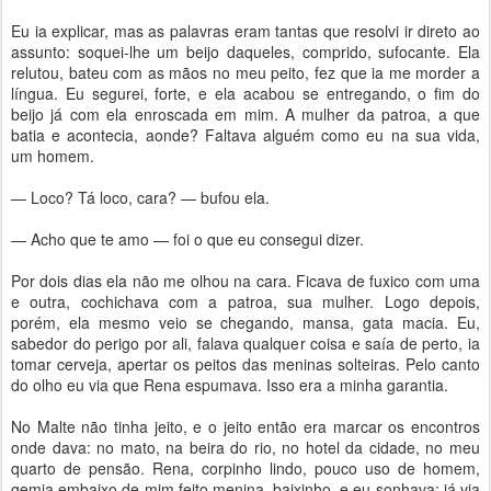
Eu ia explicar, mas as palavras eram tantas que resolvi ir direto ao
assunto: soquei-lhe um beijo daqueles, comprido, sufocante. Ela
relutou, bateu com as mãos no meu peito, fez que ia me morder a
língua. Eu segurei, forte, e ela acabou se entregando, o fim do
beijo já com ela enroscada em mim. A mulher da patroa, a que
batia e acontecia, aonde? Faltava alguém como eu na sua vida,
um homem.
— Loco? Tá loco, cara? — bufou ela.
— Acho que te amo — foi o que eu consegui dizer.
Por dois dias ela não me olhou na cara. Ficava de fuxico com uma
e outra, cochichava com a patroa, sua mulher. Logo depois,
porém, ela mesmo veio se chegando, mansa, gata macia. Eu,
sabedor do perigo por ali, falava qualquer coisa e saía de perto, ia
tomar cerveja, apertar os peitos das meninas solteiras. Pelo canto
do olho eu via que Rena espumava. Isso era a minha garantia.
No Malte não tinha jeito, e o jeito então era marcar os encontros
onde dava: no mato, na beira do rio, no hotel da cidade, no meu
quarto de pensão. Rena, corpinho lindo, pouco uso de homem,
gemia embaixo de mim feito menina, baixinho, e eu sonhava: já via