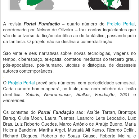
A revista
Portal Fundação
– quarto número do
Projeto Portal
,
coordenado por Nelson de Oliveira – traz contos inquietantes que
vão do universo da ficção científica ao do fantástico, passando pelo
da fantasia. O projeto não se destina à comercialização.
-
São vinte e seis narrativas sobre novas tecnologias, viagens no
tempo, ciberespaço, telepatia, contatos imediatos do terceiro grau,
pós-apocalipse, pós-humano, utopias e distopias, de dezesseis
autores contemporâneos.
-
O
Projeto Portal
prevê seis números, com periodicidade semestral.
Cada número homenageará, no título, uma obra célebre da ficção
científica:
Solaris
,
Neuromancer
,
Stalker
,
Fundação
,
2001
e
Fahrenheit
.
-
Os contistas do
Portal Fundação
são: Ataíde Tartari, Brontops
Baruq, Giulia Moon, Laura Fuentes, Leandro Leite Leocadio, Luiz
Bras, Luiz Roberto Guedes, Marco Antônio de Araújo Bueno, Maria
Helena Bandeira, Martha Argel, Mustafá Ali Kanso, Ricardo Delfin,
Richard Diegues, Roberto de Souza Causo, Roberto Melfra e