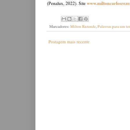
www.miltoncarlosrez
(Penalux, 2022). Site
Marcadores:
Milton Rezende
,
Palavras para um te
Postagem mais recente