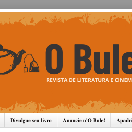
Divulgue seu livro
Anuncie n'O Bule!
Apadr