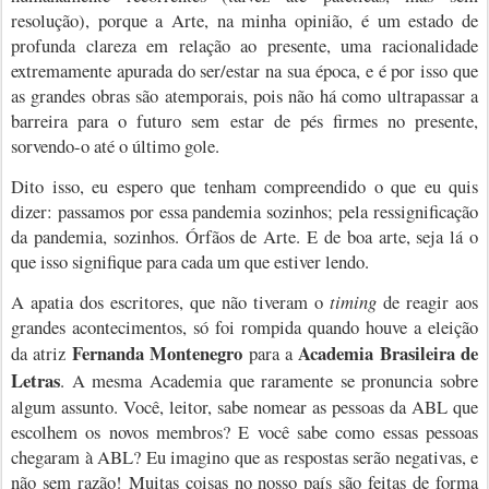
resolução), porque a Arte, na minha opinião, é um estado de
profunda clareza em relação ao presente, uma racionalidade
extremamente apurada do ser/estar na sua época, e é por isso que
as grandes obras são atemporais, pois não há como ultrapassar a
barreira para o futuro sem estar de pés firmes no presente,
sorvendo-o até o último gole.
Dito isso, eu espero que tenham compreendido o que eu quis
dizer: passamos por essa pandemia sozinhos; pela ressignificação
da pandemia, sozinhos. Órfãos de Arte. E de boa arte, seja lá o
que isso signifique para cada um que estiver lendo.
A apatia dos escritores, que não tiveram o
timing
de reagir aos
grandes acontecimentos, só foi rompida quando houve a eleição
Fernanda Montenegro
Academia Brasileira de
da atriz
para a
Letras
. A mesma Academia que raramente se pronuncia sobre
algum assunto. Você, leitor, sabe nomear as pessoas da ABL que
escolhem os novos membros? E você sabe como essas pessoas
chegaram à ABL? Eu imagino que as respostas serão negativas, e
não sem razão! Muitas coisas no nosso país são feitas de forma