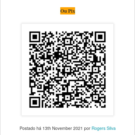
Ou Pix
Postado há
13th November 2021
por
Rogers Silva