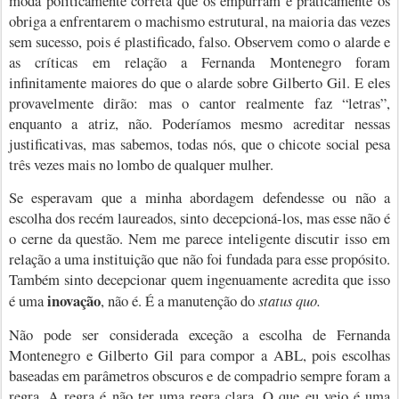
moda politicamente correta que os empurram e praticamente os
obriga a enfrentarem o machismo estrutural, na maioria das vezes
sem sucesso, pois é plastificado, falso. Observem como o alarde e
as críticas em relação a Fernanda Montenegro foram
infinitamente maiores do que o alarde sobre Gilberto Gil. E eles
provavelmente dirão: mas o cantor realmente faz “letras”,
enquanto a atriz, não. Poderíamos mesmo acreditar nessas
justificativas, mas sabemos, todas nós, que o chicote social pesa
três vezes mais no lombo de qualquer mulher.
Se esperavam que a minha abordagem defendesse ou não a
escolha dos recém laureados, sinto decepcioná-los, mas esse não é
o cerne da questão. Nem me parece inteligente discutir isso em
relação a uma instituição que não foi fundada para esse propósito.
Também sinto decepcionar quem ingenuamente acredita que isso
inovação
é uma
, não é. É a manutenção do
status quo.
Não pode ser considerada exceção a escolha de Fernanda
Montenegro e Gilberto Gil para compor a ABL, pois escolhas
baseadas em parâmetros obscuros e de compadrio sempre foram a
regra. A regra é não ter uma regra clara. O que eu vejo é uma