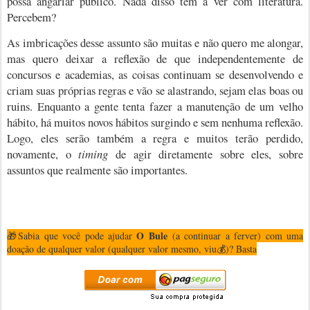
possa angariar público. Nada disso tem a ver com literatura.
Percebem?
As imbricações desse assunto são muitas e não quero me alongar,
mas quero deixar a reflexão de que independentemente de
concursos e academias, as coisas continuam se desenvolvendo e
criam suas próprias regras e vão se alastrando, sejam elas boas ou
ruins. Enquanto a gente tenta fazer a manutenção de um velho
hábito, há muitos novos hábitos surgindo e sem nenhuma reflexão.
Logo, eles serão também a regra e muitos terão perdido,
novamente, o
timing
de agir diretamente sobre eles, sobre
assuntos que realmente são importantes.
O Bule
🎁Sabia que você pode ajudar
(a continuar a ferver) com uma
doação de qualquer valor (qualquer valor mesmo
, viu
💰)? Basta