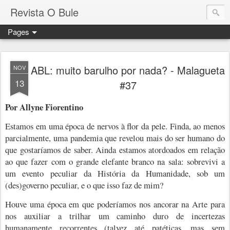
Revista O Bule
Pages
ABL: muito barulho por nada? - Malagueta
NOV
13
#37
Por Allyne Fiorentino
Estamos em uma época de nervos à flor da pele. Finda, ao menos
parcialmente, uma pandemia que revelou mais do ser humano do
que gostaríamos de saber. Ainda estamos atordoados em relação
ao que fazer com o grande elefante branco na sala: sobrevivi a
um evento peculiar da História da Humanidade, sob um
(des)governo peculiar, e o que isso faz de mim?
Houve uma época em que poderíamos nos ancorar na Arte para
nos auxiliar a trilhar um caminho duro de incertezas
humanamente recorrentes (talvez até patéticas, mas sem