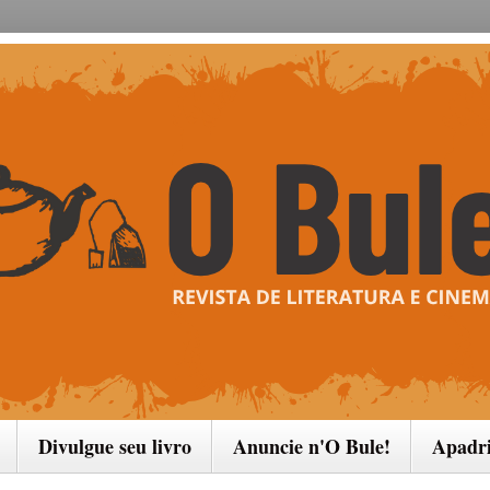
Divulgue seu livro
Anuncie n'O Bule!
Apadr