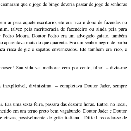
os cismaram que o jogo de bingo deveria passar de jogo de senhoras
m aí para aquele escritório, ele era rico e dono de fazendas no
mim, talvez pela meritocracia de fazendeiro ou ainda pela pura
or Pedro Moura. Doutor Pedro era um advogado gaiato, também
não aparentava mais do que quarenta. Era um senhor negro de barba
a risca-de-giz e sapatos envernizados. Ele também era rico, e
conosco! Sua vida vai melhorar cem por cento, filho! – dizia-me
nexplicável, diviníssima! – completava Doutor Jader, sempre
 Era uma sexta-feira, passara das dezoito horas. Entrei no local,
 metido em um terno preto bem vagabundo. Doutor Jader e Doutor
cinzas, possivelmente de grife italiana... Difícil recordar-se de