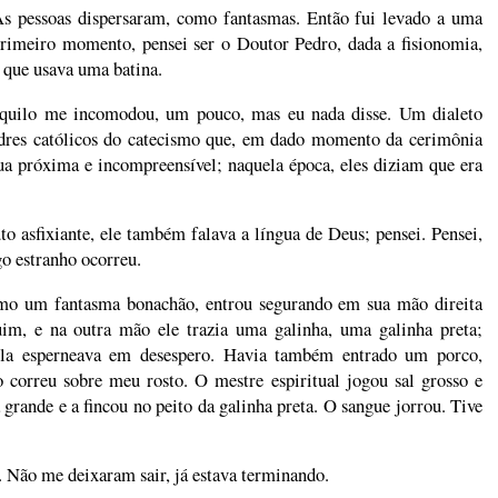
 As pessoas dispersaram, como fantasmas. Então fui levado a uma
rimeiro momento, pensei ser o Doutor Pedro, dada a fisionomia,
é que usava uma batina.
uilo me incomodou, um pouco, mas eu nada disse. Um dialeto
dres católicos do catecismo que, em dado momento da cerimônia
ua próxima e incompreensível; naquela época, eles diziam que era
 asfixiante, ele também falava a língua de Deus; pensei. Pensei,
go estranho ocorreu.
omo um fantasma bonachão, entrou segurando em sua mão direita
im, e na outra mão ele trazia uma galinha, uma galinha preta;
 ela esperneava em desespero. Havia também entrado um porco,
o correu sobre meu rosto. O mestre espiritual jogou sal grosso e
 grande e a fincou no peito da galinha preta. O sangue jorrou. Tive
. Não me deixaram sair, já estava terminando.