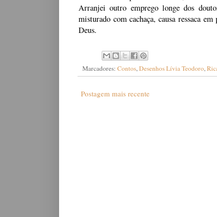
Arranjei outro emprego longe dos doutore
misturado com cachaça, causa ressaca em 
Deus.
Marcadores:
Contos
,
Desenhos Lívia Teodoro
,
Ric
Postagem mais recente