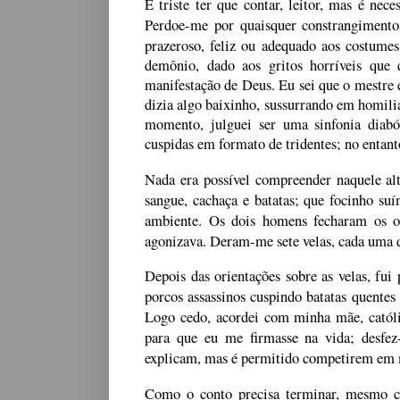
É triste ter que contar, leitor, mas é nece
Perdoe-me por quaisquer constrangimentos
prazeroso, feliz ou adequado aos costumes
demônio, dado aos gritos horríveis que
manifestação de Deus. Eu sei que o mestre 
dizia algo baixinho, sussurrando em homilia
momento, julguei ser uma sinfonia diaból
cuspidas em formato de tridentes; no entant
Nada era possível compreender naquele al
sangue, cachaça e batatas; que focinho suí
ambiente. Os dois homens fecharam os ol
agonizava. Deram-me sete velas, cada uma 
Depois das orientações sobre as velas, fui
porcos assassinos cuspindo batatas quentes
Logo cedo, acordei com minha mãe, católic
para que eu me firmasse na vida; desfez-
explicam, mas é permitido competirem em m
Como o conto precisa terminar, mesmo co