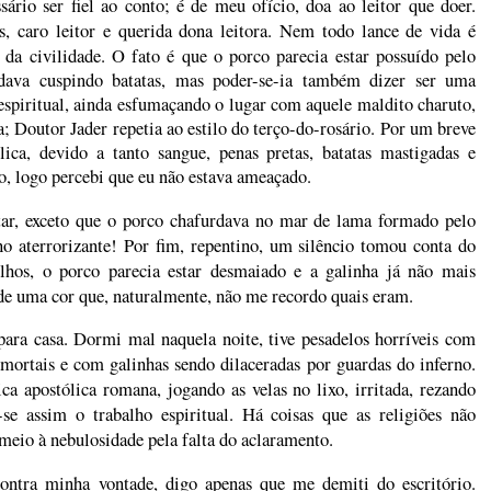
ssário ser fiel ao conto; é de meu ofício, doa ao leitor que doer.
, caro leitor e querida dona leitora. Nem todo lance de vida é
 da civilidade.
O fato é que o porco parecia estar possuído pelo
 dava cuspindo batatas, mas poder-se-ia também dizer ser uma
espiritual, ainda esfumaçando o lugar com aquele maldito charuto,
; Doutor Jader repetia ao estilo do terço-do-rosário. Por um breve
ica, devido a tanto sangue, penas pretas, batatas mastigadas e
o, logo percebi que eu não estava ameaçado.
tar, exceto que o porco chafurdava no mar de lama formado pelo
no aterrorizante! Por fim, repentino, um silêncio tomou conta do
hos, o porco parecia estar desmaiado e a galinha já não mais
de uma cor que, naturalmente, não me recordo quais eram.
 para casa. Dormi mal naquela noite, tive pesadelos horríveis com
 mortais e com galinhas sendo dilaceradas por guardas do inferno.
a apostólica romana, jogando as velas no lixo, irritada, rezando
se assim o trabalho espiritual. Há coisas que as religiões não
eio à nebulosidade pela falta do aclaramento.
ntra minha vontade, digo apenas que me demiti do escritório.