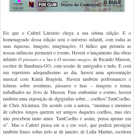
Eis que o Cafetel Literário chega a sua sétima edição. E o
homenageado dessa edição será o universo infantil, com todas as
suas riquezas, imagens, imaginações. O lúdico que permeia as
nossas infâncias permeará o evento. Haverá o lançamento das obras
infantis
O pássaro e a lua
e
O menino magro
, de Ricardo Masson,
escritor de Itumbiara-GO, com sessão de autógrafos e tudo. E com
um repertório adequadíssimo ao dia, haverá uma apresentação
musical com Kainã Bragiola. Haverá também performances e
leituras sobre aventuras, pássaros e luas – imagens e temas
trabalhados no livro de Masson. Para embonitar o evento, haverá
também uma exposição de digigrafias sobre... coelhos! TantCoelho,
de Chris Alcântara. De acordo com a autora, “m
eninas e meninos
de cabelos longos querem ser amigos daqueles coelhos, mas eles
não percebem tanto amor. TantCoelho é assim, pensa apenas em
si”. Mas o Cafetel pensa em si e em você, que poderá prestigiar
também
frases soltas pelo ar de janeiro,
de Lídia Martins, escritora