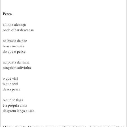
Pesca
a linha alcança
onde olhar descansa
na busca da paz
busca-se mais
do que o peixe
na ponta da linha
ninguém adivinha
o que virá
o que será
dessa pesca
o que se fisga
é a própria alma
de quem lança a isca
Marco Aurélio Cremasco