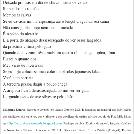
Deixada pra trás em dia de chuva morna de verão
Remendos no roupão
Memórias calvas
Se eu cavasse minha esperança até o lençol d'água da sua cama
Não conseguiria força nem para a metade
É o vício do alcatrão
É a porta do alçapão desassossegado de ver ossos largados
da próxima vítima pelo gato
Quando dois viram três e mais um quarto olha, chega, opina, lima
Eu sei o quanto dói
Meu vício de incertezas
Se eu hoje colocasse meu colar de pérolas japonesas falsas
Você nem sorriria
A terceira pessoa daqui a pouco chega
A arapuca ficará desassossegada ao me ver ser gata
Largando ossos de ave silvestre pelo chão.
Munique Duarte.
Nascida e vivendo em Santos Dumont-MG. É jornalista responsável das publicações
dos sindicatos dos carteiros, dos vigilantes e dos auxiliares de ensino privado de Juiz de Fora-MG. Bloga
em
http://textosimperdoaveis.blogspot.com
. Participa da obra “Escritos de Amor”, lançada pela Casa
do Novo Autor Editora. Já colaborou n'O Bule, Sobrecapa Literal, Escrita Criativa (Portugal), Revista