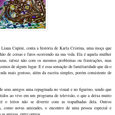
e Liana Cupini, conta a história de Karla Cristina, uma moça que
hão de coisas e fatos ocorrendo na sua vida. Ela é aquela mulher
essoas, talvez não com os mesmos problemas ou frustrações, mas
ecemos de algum lugar. E é essa sensação de familiaridade que dá o
inda mais gostoso, além da escrita simples, porém consistente de
de seus amigos uma repaginada no visual e no figurino, sendo que
itidos ao vivo em um programa de televisão, o que a deixa muito
l o leitor não se divertir com as trapalhadas dela. Outros
a, como novas amizades, o encontro de uma pessoa especial e
as amigas, entre outros.