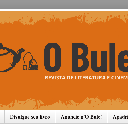
Divulgue seu livro
Anuncie n'O Bule!
Apadr