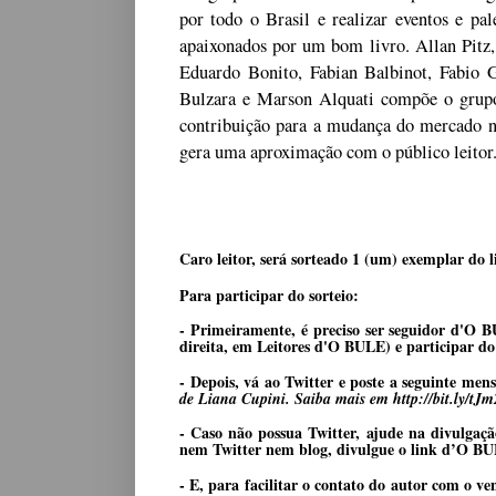
por todo o Brasil e realizar eventos e pal
apaixonados por um bom livro. Allan Pitz,
Eduardo Bonito, Fabian Balbinot, Fabio G
Bulzara e Marson Alquati compõe o grupo 
contribuição para a mudança do mercado nac
gera uma aproximação com o público leitor
Caro leitor, será sorteado 1 (um) exemplar do 
Para participar do sorteio:
- Primeiramente, é preciso ser seguidor d'O 
direita, em Leitores d'O BULE) e participar do 
- Depois, vá ao Twitter e poste a seguinte men
de Liana Cupini. Saiba mais em http://bit.ly/tJ
- Caso não possua Twitter, ajude na divulgaç
nem Twitter nem blog, divulgue o link d’O BUL
- E, para facilitar o contato do autor com o ve