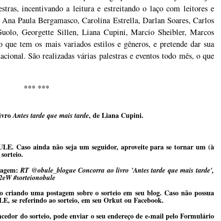
estras, incentivando a leitura e estreitando o laço com leitores e
 Ana Paula Bergamasco, Carolina Estrella, Darlan Soares, Carlos
uolo, Georgette Sillen, Liana Cupini, Marcio Sheibler, Marcos
que tem os mais variados estilos e gêneros, e pretende dar sua
ional. São realizadas várias palestras e eventos todo mês, o que
.
*** ***
livro
, de Liana Cupini.
Antes tarde que mais tarde
BULE. Caso ainda não seja um seguidor, aproveite para se tornar um (à
sorteio.
sagem:
RT @obule_blogue Concorra ao livro 'Antes tarde que mais tarde',
m2eW #sorteionobule
ão criando uma postagem sobre o sorteio em seu blog. Caso não possua
E, se referindo ao sorteio, em seu Orkut ou Facebook.
ncedor do sorteio, pode enviar o seu endereço de e-mail pelo
Formulário