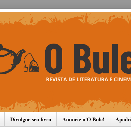
Divulgue seu livro
Anuncie n'O Bule!
Apadr