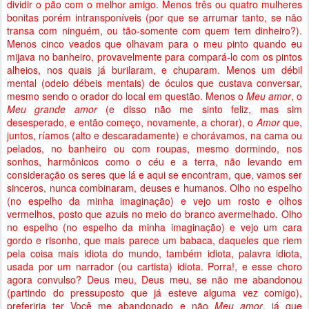
dividir o pão com o melhor amigo. Menos três ou quatro mulheres
bonitas porém intransponíveis (por que se arrumar tanto, se não
transa com ninguém, ou tão-somente com quem tem dinheiro?).
Menos cinco veados que olhavam para o meu pinto quando eu
mijava no banheiro, provavelmente para compará-lo com os pintos
alheios, nos quais já burilaram, e chuparam. Menos um débil
mental (odeio débeis mentais) de óculos que custava conversar,
mesmo sendo o orador do local em questão. Menos o
Meu amor
, o
Meu grande amor
(e disso não me sinto feliz, mas sim
desesperado, e então começo, novamente, a chorar), o
Amor
que,
juntos, ríamos (alto e descaradamente) e chorávamos, na cama ou
pelados, no banheiro ou com roupas, mesmo dormindo, nos
sonhos, harmônicos como o céu e a terra, não levando em
consideração os seres que lá e aqui se encontram, que, vamos ser
sinceros, nunca combinaram, deuses e humanos. Olho no espelho
(no espelho da minha imaginação) e vejo um rosto e olhos
vermelhos, posto que azuis no meio do branco avermelhado. Olho
no espelho (no espelho da minha imaginação) e vejo um cara
gordo e risonho, que mais parece um babaca, daqueles que riem
pela coisa mais idiota do mundo, também idiota, palavra idiota,
usada por um narrador (ou cartista) idiota. Porra!, e esse choro
agora convulso? Deus meu, Deus meu, se não me abandonou
(partindo do pressuposto que já esteve alguma vez comigo),
preferiria ter Você me abandonado e não
Meu amor
, já que