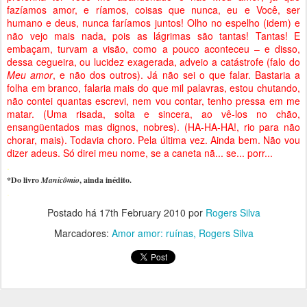
fazíamos amor, e ríamos, coisas que nunca, eu e Você, ser
humano e deus, nunca faríamos juntos! Olho no espelho (idem) e
não vejo mais nada, pois as lágrimas são tantas! Tantas! E
embaçam, turvam a visão, como a pouco aconteceu – e disso,
dessa cegueira, ou lucidez exagerada, adveio a catástrofe (falo do
Meu amor
, e não dos outros). Já não sei o que falar. Bastaria a
folha em branco, falaria mais do que mil palavras, estou chutando,
não contei quantas escrevi, nem vou contar, tenho pressa em me
matar. (Uma risada, solta e sincera, ao vê-los no chão,
ensangüentados mas dignos, nobres). (HA-HA-HA!, rio para não
chorar, mais). Todavia choro. Pela última vez. Ainda bem. Não vou
dizer adeus. Só direi meu nome, se a caneta nã... se... porr...
.
*Do livro
Manicômio
, ainda inédito.
.
Postado há
17th February 2010
por
Rogers Silva
Marcadores:
Amor amor: ruínas
Rogers Silva