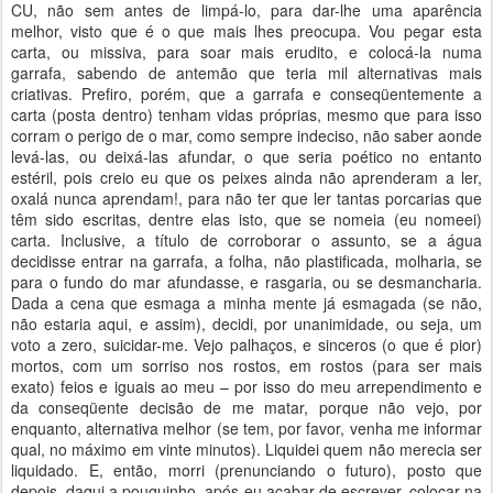
CU, não sem antes de limpá-lo, para dar-lhe uma aparência
melhor, visto que é o que mais lhes preocupa. Vou pegar esta
carta, ou missiva, para soar mais erudito, e colocá-la numa
garrafa, sabendo de antemão que teria mil alternativas mais
criativas. Prefiro, porém, que a garrafa e conseqüentemente a
carta (posta dentro) tenham vidas próprias, mesmo que para isso
corram o perigo de o mar, como sempre indeciso, não saber aonde
levá-las, ou deixá-las afundar, o que seria poético no entanto
estéril, pois creio eu que os peixes ainda não aprenderam a ler,
oxalá nunca aprendam!, para não ter que ler tantas porcarias que
têm sido escritas, dentre elas isto, que se nomeia (eu nomeei)
carta. Inclusive, a título de corroborar o assunto, se a água
decidisse entrar na garrafa, a folha, não plastificada, molharia, se
para o fundo do mar afundasse, e rasgaria, ou se desmancharia.
Dada a cena que esmaga a minha mente já esmagada (se não,
não estaria aqui, e assim), decidi, por unanimidade, ou seja, um
voto a zero, suicidar-me. Vejo palhaços, e sinceros (o que é pior)
mortos, com um sorriso nos rostos, em rostos (para ser mais
exato) feios e iguais ao meu – por isso do meu arrependimento e
da conseqüente decisão de me matar, porque não vejo, por
enquanto, alternativa melhor (se tem, por favor, venha me informar
qual, no máximo em vinte minutos). Liquidei quem não merecia ser
liquidado. E, então, morri (prenunciando o futuro), posto que
depois, daqui a pouquinho, após eu acabar de escrever, colocar na