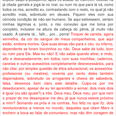
já citada garrafa e jogá-la no mar, ou num rio que para lá vá, como
todos os rios, acredito eu, contrastando com o resto, no qual já não
acredito mais, sobretudo em deuses. Fiquem eles com sua
cômoda condição de não-ser-humano. Se aqui estivessem, veriam
minhas lágrimas e, junto, o riso convulso que me toma por
completo, inclusive na altura da cabeça do pênis, já muito não
usado. A caneta tá... falh... por... porra!
Troquei de caneta, agora
vermelha, da cor do sangue de meus companheiros, que aqui
estão, embora mortos. Que suas almas vão para o céu, ou inferno,
dependente se foram bonzinhos ou não. Deus sabe de tudo, bom
ou ruim para Ele. Mas eu não! E não sabia quando atirei, e rindo,
alto e descaradamente, em todos, com suas mochilas, cadernos,
canetas e outros acessórios completamente desnecessários, para
não citar, por simples questão de ética educacional, os acessórios-
professores (ou mestres), noventa por cento deles também
dispensáveis, sobretudo os arrogantes e cheios de sabedoria,
falsa, deixemos bem claro este detalhe. Culpo-os por me
deseducarem, apesar de eu ter aprendido a somar, dois mais dois
é igual (ou são iguais?) a três. Deus meu, Deus meu, por que nem
o prazer de me desamparar me deu, já que nunca esteve próximo
a mim? Somando os prós e os contras, fico feliz no que fiz: dois
revolucionários a menos no mundo, daqueles que citam Marx e
enchem a boca ao falar de comunismo, mas não têm coragem de