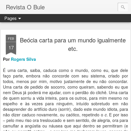
Revista O Bule
Pages
Beócia carta para um mundo igualmente
FEB
17
etc.
Por
Rogers Silva
.
É uma carta, saiba, caduca como o mundo, como eu, que dele
faço parte, embora não concorde com seu sistema, criado por
todos, menos por mim, motivo justamente de eu não concordar.
Uma carta de pedido de socorro, como queiram, sabendo eu que
nem Deus já poderá me ajudar, com o perdão do clichê. Uma carta
de quem sorriu a vida inteira, para os outros, para mim mesmo no
espelho e às vezes para ninguém, intuído sobretudo em não
desaprender do artifício duro (sorrir), dado este mundo idiota, para
não dizer caduco novamente, ou caótico, repetindo o
c
. E por isso
– pelo meu riso ora tresloucado e sem sentido, de alegria, ora para
camuflar a angústia ou náusea que aqui dentro se permitiram (e