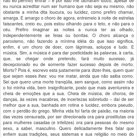
não
eu permiti
) entrar – e por isso me tacharam louco, apesar de
eu nunca acreditar num ser humano que não seja eu mesmo, não
obstante a minha dita loucura, ou lucidez, como prefiro chamar,
amarga. E amargo o choro de agora, entremeio à noite de estrelas
faiscantes, creio eu, pois estou olhando para o teto, e não para o
céu. Prefiro imaginar as noites a nunca ter as olhado,
independentemente se feias ou bonitas. O choro alcança o
paroxismo, não fazendo a mínima idéia do que isso significa,
enfim, é um choro de doer, com lágrimas, soluços e tudo. E
música. Sim, a música é para dar poeticidade às palavras, à carta,
que, se chegar onde pretendo, fará muito sucesso, já
decepcionado eu de somente fazer sucesso depois de morto.
Morto? Pois é, escrevo esta justamente para dizer-lhes, quem quer
que sejam esses
lhes
: vou me matar, ainda que não saiba como.
Sei que quero uma morte tranqüila, sem sangue, como assim não
o foi minha vida, bem insignificante, posto que mais aventureira e
cheia de emoções que a sua. Cheia de música, de choros, de
danças, às vezes macabras, de incertezas sobretudo – daí de ser
melhor que a sua, banhada em rotina e lucidez, embora pseudo,
com o perdão do grego. Minha vida foi farta de paixão, na maioria
das vezes censurada, por ser direcionada ora para prostitutas ora
para mulheres casadas (e infelizes) ora para pessoas do mesmo
sexo, a saber, masculino. Quero delicadamente lhes falar que
enfiem suas tradições, seus sistemas e sua religião no meio do