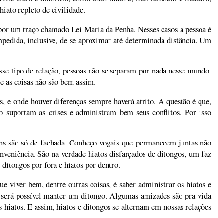
iato repleto de civilidade.
por um traço chamado Lei Maria da Penha. Nesses casos a pessoa é
impedida, inclusive, de se aproximar até determinada distância. Um
se tipo de relação, pessoas não se separam por nada nesse mundo.
ue as coisas não são bem assim.
s, e onde houver diferenças sempre haverá atrito. A questão é que,
go suportam as crises e administram bem seus conflitos. Por isso
uns são só de fachada. Conheço vogais que permanecem juntas não
veniência. São na verdade hiatos disfarçados de ditongos, um faz
ditongos por fora e hiatos por dentro.
 viver bem, dentre outras coisas, é saber administrar os hiatos e
será possível manter um ditongo. Algumas amizades são pra vida
 hiatos. E assim, hiatos e ditongos se alternam em nossas relações