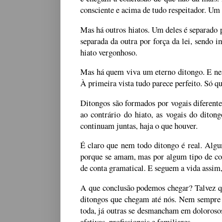
consciente e acima de tudo respeitador. Um h
Mas há outros hiatos. Um deles é separado 
separada da outra por força da lei, sendo 
hiato vergonhoso.
Mas há quem viva um eterno ditongo. E nes
À primeira vista tudo parece perfeito. Só q
Ditongos são formados por vogais diferente
ao contrário do hiato, as vogais do diton
continuam juntas, haja o que houver.
É claro que nem todo ditongo é real. Alg
porque se amam, mas por algum tipo de con
de conta gramatical. E seguem a vida assim, 
A que conclusão podemos chegar? Talvez que
ditongos que chegam até nós. Nem sempre 
toda, já outras se desmancham em dolorosos
afetivas, profissionais e familiares.