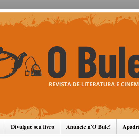
Divulgue seu livro
Anuncie n'O Bule!
Apadr