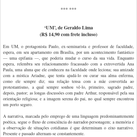
*** ***
‘UM’, de Geraldo Lima
(R$ 14,90 com frete incluso)
Em UM, o protagonista Paulo, ex-seminarista e professor de faculdade,
espera, em seu apartamento em Brasília, por um acontecimento fantástico
— uma epifania —, que poderia mudar o curso da sua vida. Enquanto
espera, relembra seu relacionamento fracassado com a extrovertida Ana
Paula, uma aluna que ele conheceu na faculdade onde leciona; sua amizade
com a mística Ariadne, que tenta ajudá-lo ou curar sua alma enferma,
como ele sempre diz; sua relação tensa com a mãe convertida ao
protestantismo, a qual sempre sonhou vê-lo, primeiro, sagrado padre,
depois, pastor; as longas discussões com padre Arthur, responsável pela sua
orientação religiosa; e a imagem serena do pai, no qual sempre encontrou
um porto seguro.
A narrativa, marcada pelo emprego de uma linguagem predominantemente
poética, segue o fluxo de consciência do narrador-personagem; a memória e
a observação de situações cotidianas é que determinam o eixo narrativo.
Presente e passado alternam-se constantemente.