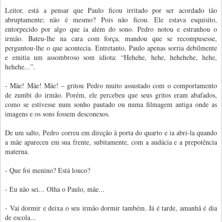
Leitor, está a pensar que Paulo ficou irritado por ser acordado tão
abruptamente; não é mesmo? Pois não ficou. Ele estava esquisito,
entorpecido por algo que ia além do sono. Pedro notou e estranhou o
irmão. Bateu-lhe na cara com força, mandou que se recompusesse,
perguntou-lhe o que acontecia. Entretanto, Paulo apenas sorria debilmente
e emitia um assombroso som idiota: “Hehehe, hehe, hehehehe, hehe,
hehehe...”.
- Mãe! Mãe! Mãe! – gritou Pedro muito assustado com o comportamento
de zumbi do irmão. Porém, ele percebeu que seus gritos eram abafados,
como se estivesse num sonho pautado ou numa filmagem antiga onde as
imagens e os sons fossem desconexos.
De um salto, Pedro correu em direção à porta do quarto e ia abri-la quando
a mãe apareceu em sua frente, subitamente, com a audácia e a prepotência
materna.
- Que foi menino? Está louco?
- Eu não sei... Olha o Paulo, mãe...
- Vai dormir e deixa o seu irmão dormir também. Já é tarde, amanhã é dia
de escola...