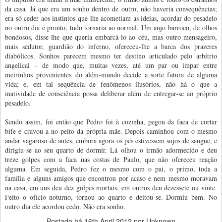
da casa. Já que era um sonho dentro de outro, não haveria consequências;
era só ceder aos instintos que lhe acometiam as ideias, acordar do pesadelo
no outro dia e pronto, tudo tornaria ao normal. Um anjo barroco, de olhos
bondosos, disse-lhe que queria embarcá-lo ao céu, mas outro mensageiro,
mais sedutor, guardião do inferno, ofereceu-lhe a barca dos prazeres
diabólicos. Sonhos parecem mesmo ter destino articulado pelo arbítrio
angelical – de modo que, muitas vezes, até um par ou ímpar entre
meirinhos provenientes do além-mundo decide a sorte futura de alguma
vida; e, em tal sequência de fenômenos ilusórios, não há o que a
inatividade de consciência possa deliberar além de entregar-se ao próprio
pesadelo.
Sendo assim, foi então que Pedro foi à cozinha, pegou da faca de cortar
bife e cravou-a no peito da própria mãe. Depois caminhou com o mesmo
andar vagaroso de antes, embora agora os pés estivessem sujos de sangue, e
dirigiu-se ao seu quarto de dormir. Lá olhou o irmão adormecido e deu
treze golpes com a faca nas costas de Paulo, que não ofereceu reação
alguma. Em seguida, Pedro fez o mesmo com o pai, o primo, toda a
família e alguns amigos que encontrou por acaso e nem mesmo moravam
na casa, em uns deu dez golpes mortais, em outros deu dezessete ou vinte.
Feito o ofício noturno, tornou ao quarto e deitou-se. Dormiu bem. No
outro dia ele acordou cedo. Não era sonho.
Postado há
16th April 2012
por Unknown