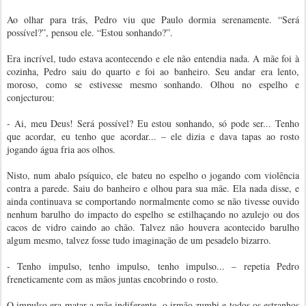
Ao olhar para trás, Pedro viu que Paulo dormia serenamente. “Será
possível?”, pensou ele. “Estou sonhando?”.
Era incrível, tudo estava acontecendo e ele não entendia nada. A mãe foi à
cozinha, Pedro saiu do quarto e foi ao banheiro. Seu andar era lento,
moroso, como se estivesse mesmo sonhando. Olhou no espelho e
conjecturou:
- Ai, meu Deus! Será possível? Eu estou sonhando, só pode ser... Tenho
que acordar, eu tenho que acordar... – ele dizia e dava tapas ao rosto
jogando água fria aos olhos.
Nisto, num abalo psíquico, ele bateu no espelho o jogando com violência
contra a parede. Saiu do banheiro e olhou para sua mãe. Ela nada disse, e
ainda continuava se comportando normalmente como se não tivesse ouvido
nenhum barulho do impacto do espelho se estilhaçando no azulejo ou dos
cacos de vidro caindo ao chão. Talvez não houvera acontecido barulho
algum mesmo, talvez fosse tudo imaginação de um pesadelo bizarro.
- Tenho impulso, tenho impulso, tenho impulso... – repetia Pedro
freneticamente com as mãos juntas encobrindo o rosto.
O impulso era matar a mãe indiferente, o irmão zumbi e todos os estranhos