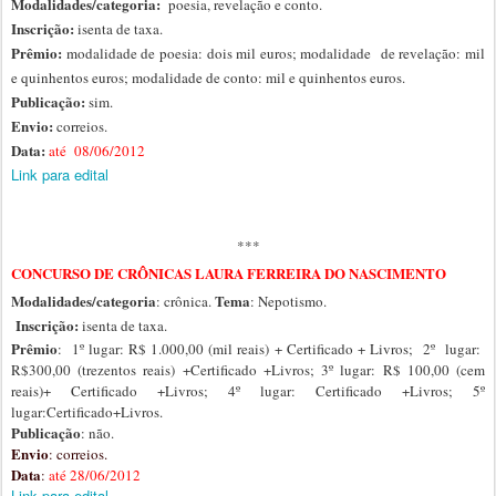
Modalidades/categoria:
poesia, revelação e
conto.
Inscrição:
isenta de taxa.
Prêmio:
modalidade de
poesia: dois mil euros; modalidade
de revelação: mil
e quinhentos euros; modalidade de conto: mil e quinhentos euros.
Publicação:
sim.
Envio:
correios.
Data:
até 08/06/2012
Link para edital
***
CONCURSO DE CRÔNICAS LAURA FERREIRA DO NASCIMENTO
Modalidades/categoria
Tema
: crônica.
: Nepotismo.
Inscrição:
isenta de taxa.
Prêmio
: 1º lugar: R$ 1.000,00 (mil reais) + Certificado + Livros; 2º lugar:
R$300,00 (trezentos reais) +Certificado +Livros; 3º lugar: R$ 100,00 (cem
reais)+ Certificado +Livros; 4º lugar: Certificado +Livros; 5º
lugar:Certificado+Livros.
Publicação
: não.
Envio
: correios.
Data
:
até
28/06/2012
Link para edital