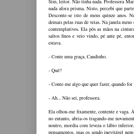
Sim, leitor. Não tinha nada. Professora Mar
nada afora prisma. Nisto, percebi que part
Desconte-se isto de meus quinze anos. Ne
demais pelas ruas de veias. Na janela meus
contemplativos. Ela pôs as mãos na cintura
saltos finos e veio vindo, pé ante pé, ent
estava.
- Conte uma graça, Candinho.
- Quê?
- Conte-me algo que quer fazer, quando for 
- Ah... Não sei, professora.
Ela olhou-me fixamente, contente e vaga. À
no entanto, abria-os tragando-me novamente
noutro, mordia com leveza o lábio inferio
pensamentos, mas os sendo inevitável nem