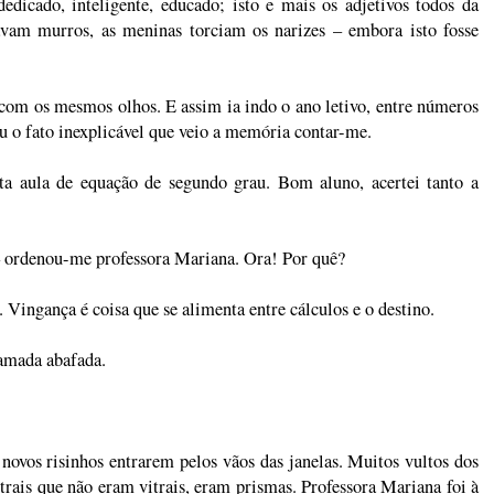
dicado, inteligente, educado; isto e mais os adjetivos todos da
avam murros, as meninas torciam os narizes
–
embora isto fosse
com os mesmos olhos. E assim ia indo o ano letivo, entre números
eu o fato inexplicável que veio a memória contar-me.
rta aula de equação de segundo grau. Bom aluno, acertei tanto a
ordenou-me professora Mariana. Ora! Por quê?
. Vingança é coisa que se alimenta entre cálculos e o destino.
amada abafada.
!
 novos risinhos entrarem pelos vãos das janelas. Muitos vultos dos
itrais que não eram vitrais, eram prismas. Professora Mariana foi à