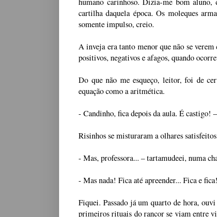
humano carinhoso. Dizia-me bom aluno, de
cartilha daquela época. Os moleques arm
somente impulso, creio.
A inveja era tanto menor que não se verem 
positivos, negativos e afagos, quando ocorr
Do que não me esqueço, leitor, foi de ce
equação como a aritmética.
- Candinho, fica depois da aula. É castigo!
–
Risinhos se misturaram a olhares satisfeitos
- Mas, professora...
–
tartamudeei, numa ch
- Mas nada! Fica até apreender... Fica e fica
Fiquei. Passado já um quarto de hora, ouvi
primeiros rituais do rancor se viam entre v