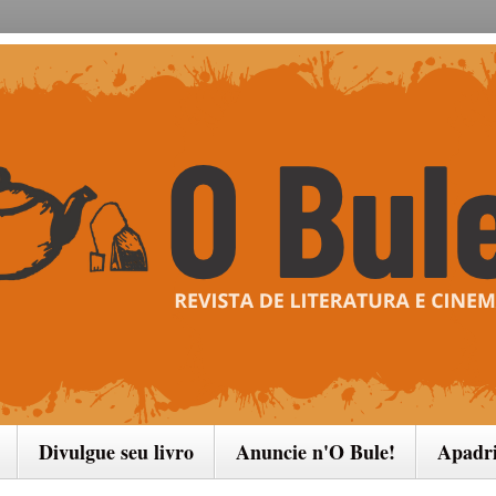
Divulgue seu livro
Anuncie n'O Bule!
Apadr