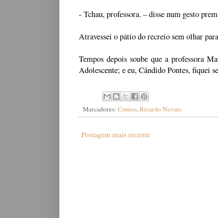
- Tchau, professora.
–
disse num gesto prem
Atravessei o pátio do recreio sem olhar para 
Tempos depois soube que a professora Mar
Adolescente; e eu, Cândido Pontes, fiquei 
Marcadores:
Contos
,
Ricardo Novais
Postagem mais recente