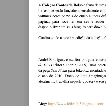
Coleção Contos de Bolso
A
é fruto de uma
livros que serão lançados mensalmente e dis
volumes colecionáveis de cinco autores d
páginas para você ler em seu e-reader
disponibilizar em seus blogues para downlo
Confira então a terceira edição da coleção. 
A
ndré Rodrigues é escritor potiguar e auto
de Trás
(Editora Utopia, 2009),
uma colet
Sem Ficha
,
da peça
para
Jukebox
montada e
o ano de 2010.
Dono de uma imaginação 
atualmente trabalha naquele que será o seu
Blog:
http://www.feliz1945.blogspot.com