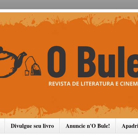
Divulgue seu livro
Anuncie n'O Bule!
Apadr