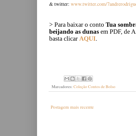
& twitter:
www.twitter.com/7andrerodrigu
> Para baixar o conto
Tua sombr
beijando as dunas
em PDF, de A
basta clicar
AQUI
.
Marcadores:
Coleção Contos de Bolso
Postagem mais recente