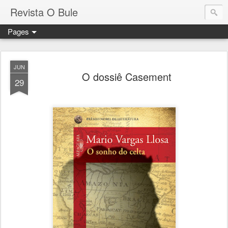
Revista O Bule
Pages
JUN
O dossiê Casement
29