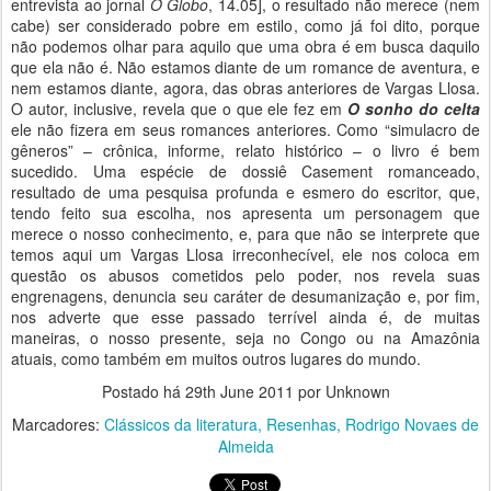
entrevista ao jornal
O Globo
, 14.05], o resultado não merece (nem
cabe) ser considerado pobre em estilo, como já foi dito, porque
não podemos olhar para aquilo que uma obra é em busca daquilo
que ela não é. Não estamos diante de um romance de aventura, e
nem estamos diante, agora, das obras anteriores de Vargas Llosa.
O autor, inclusive, revela que o que ele fez em
O sonho do celta
ele não fizera em seus romances anteriores. Como “simulacro de
gêneros” – crônica, informe, relato histórico – o livro é bem
sucedido. Uma espécie de dossiê Casement romanceado,
resultado de uma pesquisa profunda e esmero do escritor, que,
tendo feito sua escolha, nos apresenta um personagem que
merece o nosso conhecimento, e, para que não se interprete que
temos aqui um Vargas Llosa irreconhecível, ele nos coloca em
questão os abusos cometidos pelo poder, nos revela suas
engrenagens, denuncia seu caráter de desumanização e, por fim,
nos adverte que esse passado terrível ainda é, de muitas
maneiras, o nosso presente, seja no Congo ou na Amazônia
atuais, como também em muitos outros lugares do mundo.
Postado há
29th June 2011
por Unknown
Marcadores:
Clássicos da literatura
Resenhas
Rodrigo Novaes de
Almeida