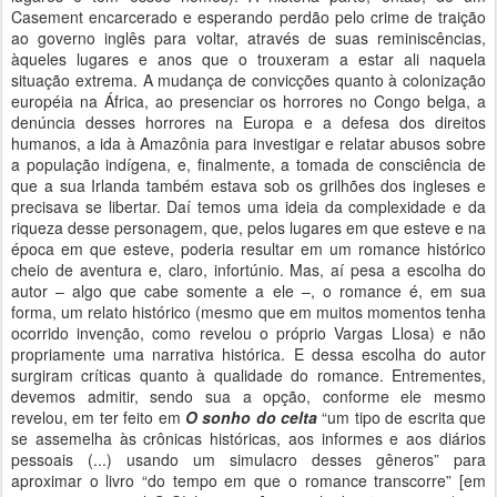
Casement encarcerado e esperando perdão pelo crime de traição
ao governo inglês para voltar, através de suas reminiscências,
àqueles lugares e anos que o trouxeram a estar ali naquela
situação extrema. A mudança de convicções quanto à colonização
européia na África, ao presenciar os horrores no Congo belga, a
denúncia desses horrores na Europa e a defesa dos direitos
humanos, a ida à Amazônia para investigar e relatar abusos sobre
a população indígena, e, finalmente, a tomada de consciência de
que a sua Irlanda também estava sob os grilhões dos ingleses e
precisava se libertar. Daí temos uma ideia da complexidade e da
riqueza desse personagem, que, pelos lugares em que esteve e na
época em que esteve, poderia resultar em um romance histórico
cheio de aventura e, claro, infortúnio. Mas, aí pesa a escolha do
autor – algo que cabe somente a ele –, o romance é, em sua
forma, um relato histórico (mesmo que em muitos momentos tenha
ocorrido invenção, como revelou o próprio Vargas Llosa) e não
propriamente uma narrativa histórica. E dessa escolha do autor
surgiram críticas quanto à qualidade do romance. Entrementes,
devemos admitir, sendo sua a opção, conforme ele mesmo
revelou, em ter feito em
O sonho do celta
“um tipo de escrita que
se assemelha às crônicas históricas, aos informes e aos diários
pessoais (...) usando um simulacro desses gêneros” para
aproximar o livro “do tempo em que o romance transcorre” [em