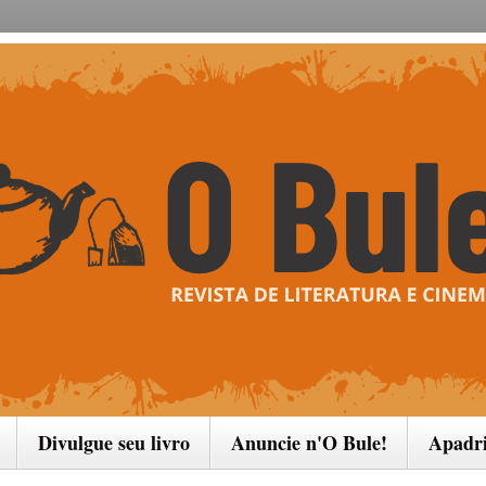
Divulgue seu livro
Anuncie n'O Bule!
Apadr