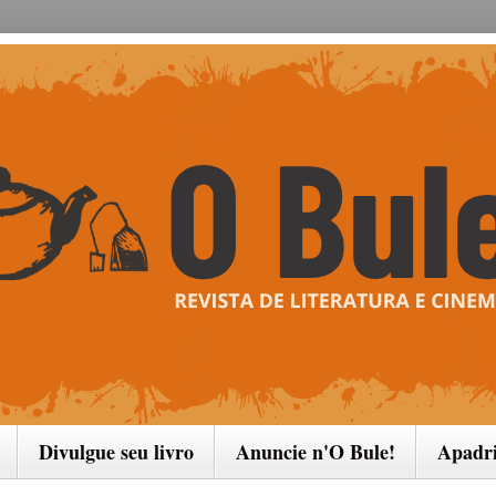
Divulgue seu livro
Anuncie n'O Bule!
Apadr