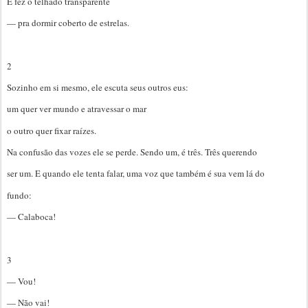
E fez o telhado transparente
— pra dormir coberto de estrelas.
2
Sozinho em si mesmo, ele escuta seus outros eus:
um quer ver mundo e atravessar o mar
o outro quer fixar raízes.
Na confusão das vozes ele se perde. Sendo um, é três. Três querendo
ser um. E quando ele tenta falar, uma voz que também é sua vem lá do
fundo:
— Calaboca!
3
— Vou!
— Não vai!