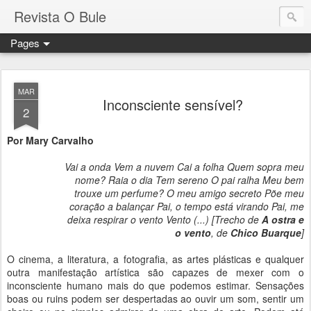
Revista O Bule
Pages
MAR
Inconsciente sensível?
2
Por Mary Carvalho
Vai a onda Vem a nuvem Cai a folha Quem sopra meu
nome? Raia o dia Tem sereno O pai ralha Meu bem
trouxe um perfume? O meu amigo secreto Põe meu
coração a balançar Pai, o tempo está virando Pai, me
deixa respirar o vento Vento (...) [Trecho de
A ostra e
o vento
, de
Chico Buarque
]
O cinema, a literatura, a fotografia, as artes plásticas e qualquer
outra manifestação artística são capazes de mexer com o
inconsciente humano mais do que podemos estimar. Sensações
boas ou ruins podem ser despertadas ao ouvir um som, sentir um