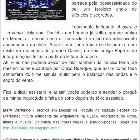
barrada pela possessividade do
pai, um faroleiro cheio de
silêncios e segredos.
Totalmente intrigante,
A ostra e
o vento
inicia com Daniel – um homem já velho, grande amigo
de Marcela – encontrando a ilha vazia e o diário da adolescente
abandonado ao chão. A partir daí, toda trama se desenrola, num
misto de memórias do próprio Daniel, do seu amigo Pepe e de
interpretações feitas a partir da leitura do diário.
Ah, e eu não poderia deixar de falar também da música-tema, de
mesmo nome e cantada por Chico Buarque, que assim como toda
atmosfera do filme simula muito bem o balançar das ondas e o
sopro do vento.
Fica a dica: assistam, e aí sim vocês poderão entender o porquê
da minha inquietude e falta de sono depois de tê-lo assistido.
.
- Técnica em Design de Produto no Instituto Federal do
Mary Carvalho
Maranhão, futura estudante de Arquitetura na UEMA. Adoradora de livros,
filmes e música, violonista nas horas vagas e pseudo-poetisa. Bloga em
http://badu-laques.blogspot.com/
.
* O filme
A ostra e o vento
, dirigido por Walter Lima Jr., é uma adaptação do