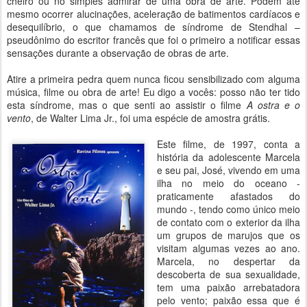
cheiro ou no simples admirar de uma obra de arte. Podem até
mesmo ocorrer alucinações, aceleração de batimentos cardíacos e
desequilíbrio, o que chamamos de síndrome de Stendhal –
pseudônimo do escritor francês que foi o primeiro a notificar essas
sensações durante a observação de obras de arte.
Atire a primeira pedra quem nunca ficou sensibilizado com alguma
música, filme ou obra de arte! Eu digo a vocês: posso não ter tido
esta síndrome, mas o que senti ao assistir o filme
A ostra e o
vento
, de Walter Lima Jr., foi uma espécie de amostra grátis.
Este filme, de 1997, conta a
história da adolescente Marcela
e seu pai, José, vivendo em uma
ilha no meio do oceano -
praticamente afastados do
mundo -, tendo como único meio
de contato com o exterior da ilha
um grupos de marujos que os
visitam algumas vezes ao ano.
Marcela, no despertar da
descoberta de sua sexualidade,
tem uma paixão arrebatadora
pelo vento; paixão essa que é