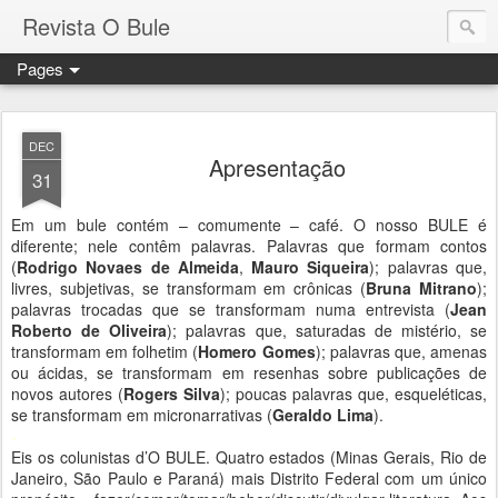
Revista O Bule
Pages
DEC
Apresentação
31
Em um bule contém – comumente – café. O nosso BULE é
diferente; nele contêm palavras. Palavras que formam contos
(
Rodrigo Novaes de Almeida
,
Mauro Siqueira
); palavras que,
livres, subjetivas, se transformam em crônicas (
Bruna Mitrano
);
palavras trocadas que se transformam numa entrevista (
Jean
Roberto de Oliveira
); palavras que, saturadas de mistério, se
transformam em folhetim (
Homero Gomes
); palavras que, amenas
ou ácidas, se transformam em resenhas sobre publicações de
novos autores (
Rogers Silva
); poucas palavras que, esqueléticas,
se transformam em micronarrativas (
Geraldo Lima
).
-
Eis os colunistas d’O BULE. Quatro estados (Minas Gerais, Rio de
Janeiro, São Paulo e Paraná) mais Distrito Federal com um único