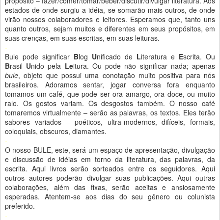
propósito – fazer/comer/tomar/beber/discutir/divulgar literatura. Aos
estados de onde surgiu a idéia, se somarão mais outros, de onde
virão nossos colaboradores e leitores. Esperamos que, tanto uns
quanto outros, sejam muitos e diferentes em seus propósitos, em
suas crenças, em suas escritas, em suas leituras.
-
Bule pode significar
B
log
U
nificado de
L
iteratura e
E
scrita. Ou
B
rasil
U
nido pela
Le
itura. Ou pode não significar nada; apenas
bule
, objeto que possui uma conotação muito positiva para nós
brasileiros. Adoramos sentar, jogar conversa fora enquanto
tomamos um café, que pode ser ora amargo, ora doce, ou muito
ralo. Os gostos variam. Os desgostos também. O nosso café
tomaremos virtualmente – serão as palavras, os textos. Eles terão
sabores variados – poéticos, ultra-modernos, difíceis, formais,
coloquiais, obscuros, diamantes.
-
O nosso BULE, este, será um espaço de apresentação, divulgação
e discussão de idéias em torno da literatura, das palavras, da
escrita. Aqui livros serão sorteados entre os seguidores. Aqui
outros autores poderão divulgar suas publicações. Aqui outras
colaborações, além das fixas, serão aceitas e ansiosamente
esperadas. Atentem-se aos dias do seu gênero ou colunista
preferido.
-